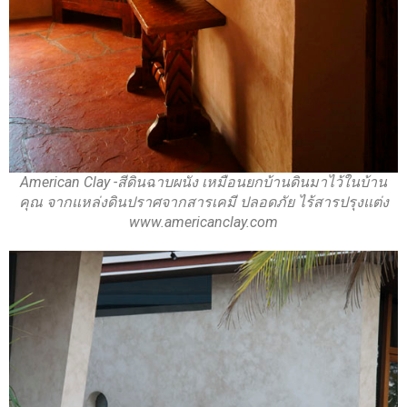
American Clay -สีดินฉาบผนัง เหมือนยกบ้านดินมาไว้ในบ้าน
คุณ จากแหล่งดินปราศจากสารเคมี ปลอดภัย ไร้สารปรุงแต่ง
www.americanclay.com