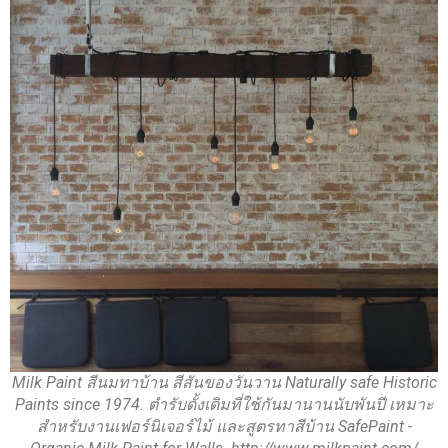
Milk Paint สีนมทาบ้าน สีสันของวันวาน Naturally safe Historic
Paints since 1974. ตำรับดั้งเดิมที่ใช้กันมานานนับพันปี เหมาะ
สำหรับงานเฟอร์นิเจอร์ไม้ และสูตรทาสีบ้าน SafePaint -