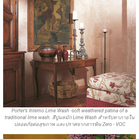
Porter’s Interno Lime Wash -soft weathered patina of a
traditional lime wash. สีปูนหมัก Lime Wash สำหรับทาภายใน
ปลอดภัยต่อสุขภาพ และปราศจากสารพิษ Zero - VOC