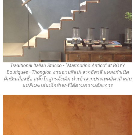
Traditional Italian Stucco - “Marmorino Antico” at BOYY
Boutiques - Thonglor. งานฉาบศิลปะจากอิตาลี แหล่งกำเนิด
ศิลปินเลื่องชื่อ สตั๊กโกสูตรดั้งเดิม นำเข้าจากประเทศอิตาลี ผสม
แม่สีและเล่นเท็กซ์เจอร์ได้ตามความต้องการ