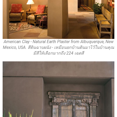
American Clay - Natural Earth Plaster from Albuquerque, New
Mexico, USA. สีดินฉาบผนัง - เหมือนยกบ้านดินมาไว้ในบ้านคุณ
มีสีให้เลือกมากถึง 224 เฉดสี