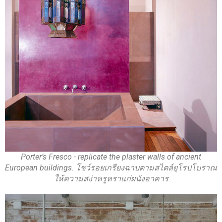
Porter’s Fresco - replicate the plaster walls of ancient
European buildings. โชว์รอยเกรียงฉาบตามสไตล์ยุโรปโบราณ
ให้ความสง่าหรูหราแก่ผนังอาคาร