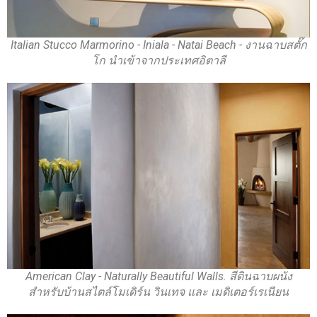
Italian Stucco Marmorino - Iniala - Natai Beach - งานฉาบสตั๊ก
โก นำเข้าจากประเทศอิตาลี
American Clay - Naturally Beautiful Walls. สีดินฉาบผนัง
สำหรับบ้านสไตล์โมเดิร์น วินเทจ และ เมดิเตอร์เรเนียน