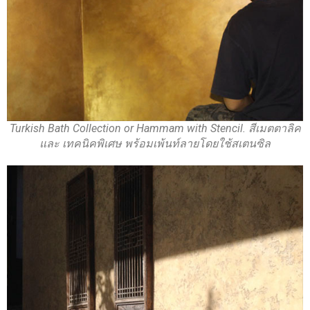
Turkish Bath Collection or Hammam with Stencil. สีเมตตาลิค
และ เทคนิคพิเศษ พร้อมเพ้นท์ลายโดยใช้สเตนซิล