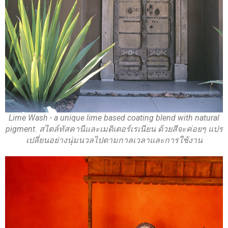
Lime Wash - a unique lime based coating blend with natural
pigment. สไตล์ทัสคานีและเมดิเตอร์เรเนียน ด้วยสีจะค่อยๆ แปร
เปลี่ยนอย่างนุ่มนวลไปตามกาลเวลาและการใช้งาน