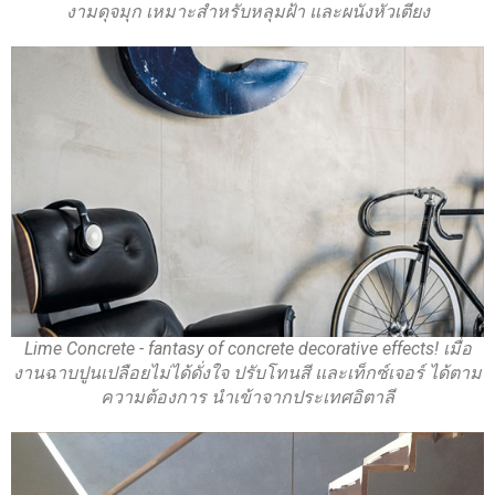
งามดุจมุก เหมาะสำหรับหลุมฝ้า และผนังหัวเตียง
Lime Concrete - fantasy of concrete decorative effects! เมื่อ
งานฉาบปูนเปลือยไม่ได้ดั่งใจ ปรับโทนสี และเท็กซ์เจอร์ ได้ตาม
ความต้องการ นำเข้าจากประเทศอิตาลี