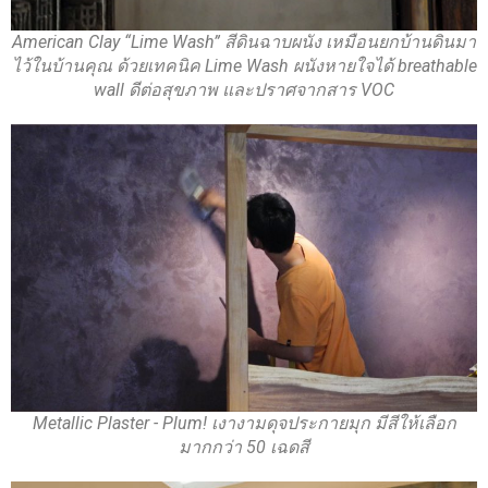
American Clay “Lime Wash” สีดินฉาบผนัง เหมือนยกบ้านดินมา
ไว้ในบ้านคุณ ด้วยเทคนิค Lime Wash ผนังหายใจได้ breathable
wall ดีต่อสุขภาพ และปราศจากสาร VOC
Metallic Plaster - Plum! เงางามดุจประกายมุก มีสีให้เลือก
มากกว่า 50 เฉดสี