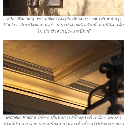
Color Washing over Italian Acrylic Stucco - Leam Promthep,
Phuket. อีกหนึ่งผลงานสร้างสรรค์ ด้วยผลิตภันฑ์ อะคริลิค สตั๊ก
โก นำเข้าจากประเทศอิตาลี
Metallic Plaster มิติของสีแห่งการสร้างสรรค์ เหนือกาลเวลา
เพิ่มสีสัน ลวดลาย รอยเกรียงฉาบ และเท็กซ์เจอร์ที่มีประกายเงา